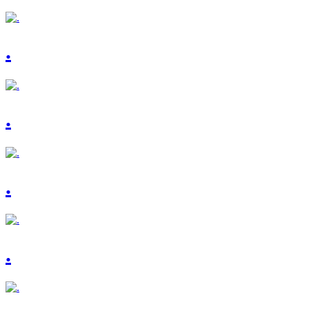
.
.
.
.