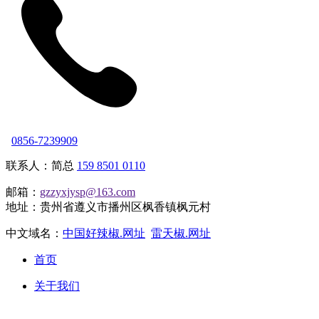
0856-7239909
联系人：简总
159 8501 0110
邮箱：
gzzyxjysp@163.com
地址：贵州省遵义市播州区枫香镇枫元村
中文域名：
中国好辣椒.网址
雷天椒.网址
首页
关于我们