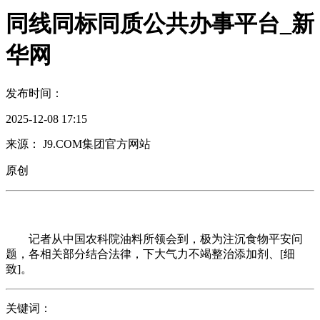
同线同标同质公共办事平台_新
华网
发布时间：
2025-12-08 17:15
来源： J9.COM集团官方网站
原创
记者从中国农科院油料所领会到，极为注沉食物平安问
题，各相关部分结合法律，下大气力不竭整治添加剂、[细
致]。
关键词：