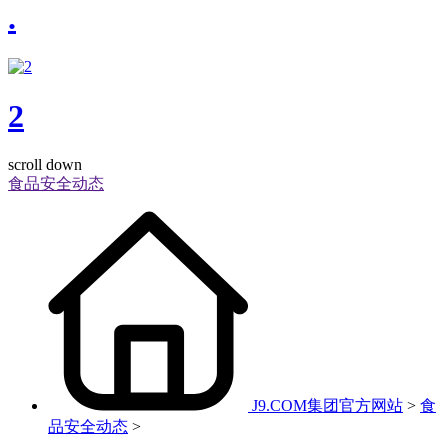
.
2
scroll down
食品安全动态
J9.COM集团官方网站
>
食
品安全动态
>