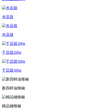
水豆豉
水豆豉
干豆豉200g
干豆豉500g
新四样油辣椒
精品煳辣椒