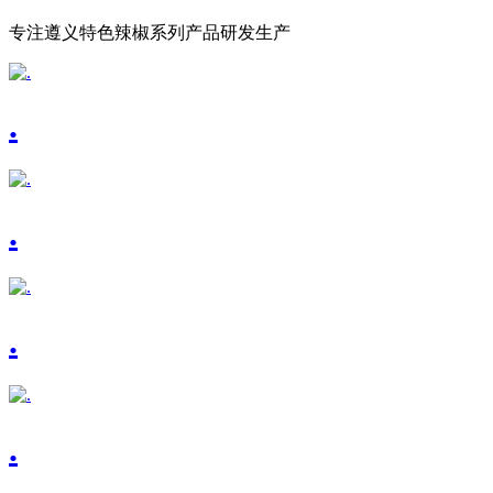
专注遵义特色辣椒系列产品研发生产
.
.
.
.