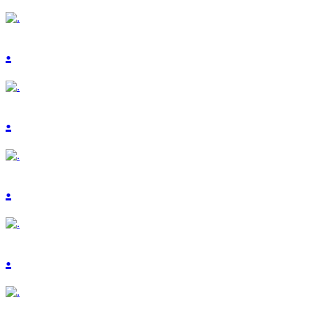
.
.
.
.