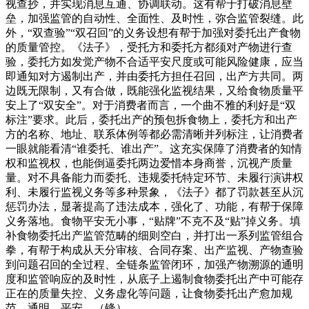
视查抄，并实现消息互通、协调联动。这有帮于打破消息壁
垒，加强监管的自动性、全面性、及时性，弥合监管裂缝。此
外，“双查验”“双召回”的义务设想有帮于加强对委托出产食物
的质量管控。《法子》，受托方和委托方都须对产物进行查
验，委托方如发觉产物不合适平安尺度或可能风险健康，应当
即通知对方遏制出产，并由委托方担任召回，出产方共同。两
边既无限制，又有合做，既能强化监视结果，又给食物质量平
安上了“双安全”。对于消费者而言，一个曲不雅的利好是“双
标注”要求。此后，委托出产的预包拆食物上，委托方和出产
方的名称、地址、联系体例等都必需清晰并列标注，让消费者
一眼就能看清“谁委托、谁出产”。这充实保障了消费者的知情
权和监视权，也能倒逼委托两边爱惜本身商誉，沉视产质量
量。对不具备能力而委托、违规委托特定环节、未履行演讲权
利、未履行监视义务等多种景象，《法子》都了罚款甚至从沉
惩罚办法，显著提高了违法成本，强化了、功能，有帮于保障
义务落地。食物平安无小事，“贴牌”不克不及“贴”掉义务。填
补食物委托出产监管范畴的细则空白，并打出一系列监管组合
拳，有帮于构成从天分审核、合同存案、出产监视、产物查验
到问题召回的全过程、全链条监管闭环，加强产物溯源的通明
度和监管响应的及时性，从底子上遏制食物委托出产中可能存
正在的质量失控、义务虚化等问题，让食物委托出产愈加规
范、通明、平安。（锋）。