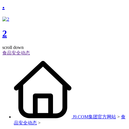
.
2
scroll down
食品安全动态
J9.COM集团官方网站
>
食
品安全动态
>