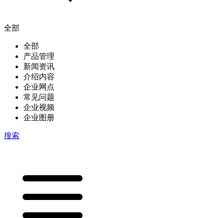
全部
全部
产品管理
新闻资讯
介绍内容
企业网点
常见问题
企业视频
企业图册
搜索