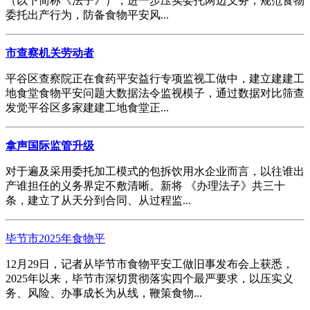
（以下简称《法子》），进一步压实委托两边义务，规范食物
委托出产行为，防备食物平安风...
市查察机关劳动者
平谷区查察院正在食药平安益行专项监视工做中，建立建建工
地食堂食物平安问题大数据法令监视模子，通过数据对比筛查
发觉平谷区多家建建工地食堂正...
拿声国际监管升级
对于遍及采用委托加工模式的包拆饮用水企业而言，以往谁出
产谁担任的义务界定不敷清晰。新将 《办理法子》共三十
条，建立了从天分到合同、从过程监...
毕节市2025年食物平
12月29日，记者从毕节市食物平安工做旧事发布会上获悉，
2025年以来，毕节市深切贯彻落实四个最严要求，以压实义
务、风险、办事成长为从线，鞭策食物...