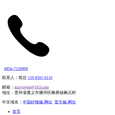
0856-7239909
联系人：简总
159 8501 0110
邮箱：
gzzyxjysp@163.com
地址：贵州省遵义市播州区枫香镇枫元村
中文域名：
中国好辣椒.网址
雷天椒.网址
首页