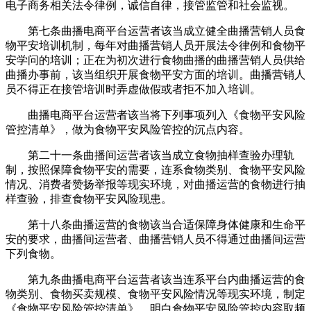
电子商务相关法令律例，诚信自律，接管监管和社会监视。
第七条曲播电商平台运营者该当成立健全曲播营销人员食
物平安培训机制，每年对曲播营销人员开展法令律例和食物平
安学问的培训；正在为初次进行食物曲播的曲播营销人员供给
曲播办事前，该当组织开展食物平安方面的培训。曲播营销人
员不得正在接管培训时弄虚做假或者拒不加入培训。
曲播电商平台运营者该当将下列事项列入《食物平安风险
管控清单》，做为食物平安风险管控的沉点内容。
第二十一条曲播间运营者该当成立食物抽样查验办理轨
制，按照保障食物平安的需要，连系食物类别、食物平安风险
情况、消费者赞扬举报等现实环境，对曲播运营的食物进行抽
样查验，排查食物平安风险现患。
第十八条曲播运营的食物该当合适保障身体健康和生命平
安的要求，曲播间运营者、曲播营销人员不得通过曲播间运营
下列食物。
第九条曲播电商平台运营者该当连系平台内曲播运营的食
物类别、食物买卖规模、食物平安风险情况等现实环境，制定
《食物平安风险管控清单》，明白食物平安风险管控内容取频