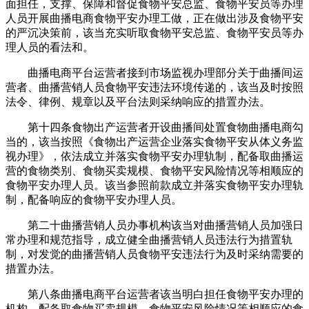
面担任，支撑、保障和督促食物平安总监、食物平安员等办理
人员开展曲播电商食物平安办理工做，正在做出涉及食物平安
的严沉决策前，该当充实听取食物平安总监、食物平安员等办
理人员的看法和。
曲播电商平台运营者接到市场监视办理部分关于曲播间运
营者、曲播营销人员食物平安违法环境传递的，该当及时按照
法令、律例、规章以及平台法则采纳响应的措置办法。
第十四条食物出产运营者开设曲播间处置食物曲播电商勾
当的，该当按照《食物出产运营企业落实食物平安从体义务监
视办理》，依法成立并落实食物平安办理轨制，配备取曲播运
营的食物类别、食物买卖规模、食物平安风险情况等相顺应的
食物平安办理人员。该当参照前款成立并落实食物平安办理轨
制，配备响应的食物平安办理人员。
第二十曲播营销人员办事机构该当对曲播营销人员加强日
常办理和规范指导，成立健全曲播营销人员违法行为措置轨
制，对发觉的曲播营销人员食物平安违法行为及时采纳需要的
措置办法。
第八条曲播电商平台运营者该当明白担任食物平安办理的
机构，配备取食物买卖规模、食物平安风险情况等相顺应的食