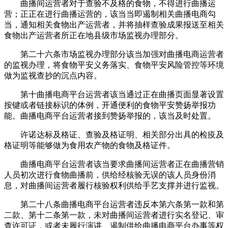
曲播间运营者对于查验不及格的食物，不得进行曲播运
营；正正在进行曲播运营的，该当当即遏制相关曲播电商勾
当，通知相关食物出产运营者，并将抽样查验成果报送至相关
食物出产运营者所正在地县级市场监视办理部分。
第二十六条市场监视办理部分该当加强对曲播电商运营者
的监视办理，将食物平安义务落实、食物平安风险管控等环境
做为监视查抄的沉点内容。
第十曲播电商平台运营者该当通过正在曲播页面显著设置
按键或者链接标识的体例，开通便利的食物平安赞扬举报功
能。曲播电商平台运营者接到赞扬举报的，该当及时处置。
许诺达标及格证、查验及格证明、相关部分出具的检疫及
格证明等能够做为食用农产物的食物及格证件。
曲播电商平台运营者该当要求曲播间运营者正在曲播营销
人员初次进行食物曲播前，供给经核验无误的该人员身份消
息，对曲播间运营者履行核验权利供给手艺支撑并进行监视。
第二十八条曲播电商平台运营者违反本第六条第一款和第
二款、第十二条第一款，未对曲播间运营者进行实名登记、审
查许可证，或者未履行演讲、遏制供给曲播电商平台办事等权