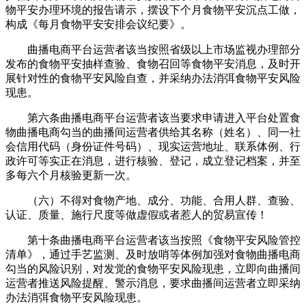
物平安办理环境的报告请示，摆设下个月食物平安沉点工做，
构成《每月食物平安安排会议纪要》。
曲播电商平台运营者该当按照省级以上市场监视办理部分
发布的食物平安抽样查验、食物召回等食物平安消息，及时开
展针对性的食物平安风险自查，并采纳办法消弭食物平安风险
现患。
第六条曲播电商平台运营者该当要求申请进入平台处置食
物曲播电商勾当的曲播间运营者供给其名称（姓名）、同一社
会信用代码（身份证件号码）、现实运营地址、联系体例、行
政许可等实正在消息，进行核验、登记，成立登记档案，并至
多每六个月核验更新一次。
（六）不得对食物产地、成分、功能、合用人群、查验、
认证、质量、施行尺度等做虚假或者惹人的贸易宣传！
第十条曲播电商平台运营者该当按照《食物平安风险管控
清单》，通过手艺监测、及时放哨等体例加强对食物曲播电商
勾当的风险识别，对发觉的食物平安风险现患，立即向曲播间
运营者推送风险提醒、警示消息，要求曲播间运营者立即采纳
办法消弭食物平安风险现患。