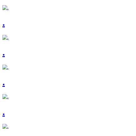
.
.
.
.