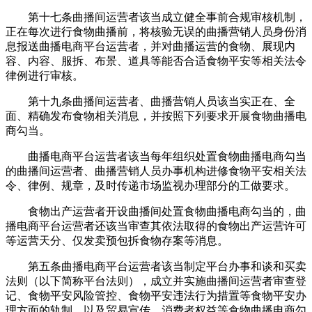
第十七条曲播间运营者该当成立健全事前合规审核机制，
正在每次进行食物曲播前，将核验无误的曲播营销人员身份消
息报送曲播电商平台运营者，并对曲播运营的食物、展现内
容、内容、服拆、布景、道具等能否合适食物平安等相关法令
律例进行审核。
第十九条曲播间运营者、曲播营销人员该当实正在、全
面、精确发布食物相关消息，并按照下列要求开展食物曲播电
商勾当。
曲播电商平台运营者该当每年组织处置食物曲播电商勾当
的曲播间运营者、曲播营销人员办事机构进修食物平安相关法
令、律例、规章，及时传递市场监视办理部分的工做要求。
食物出产运营者开设曲播间处置食物曲播电商勾当的，曲
播电商平台运营者还该当审查其依法取得的食物出产运营许可
等运营天分、仅发卖预包拆食物存案等消息。
第五条曲播电商平台运营者该当制定平台办事和谈和买卖
法则（以下简称平台法则），成立并实施曲播间运营者审查登
记、食物平安风险管控、食物平安违法行为措置等食物平安办
理方面的轨制，以及贸易宣传、消费者权益等食物曲播电商勾