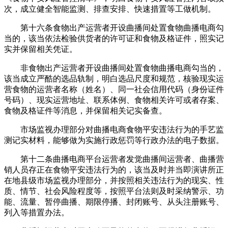
次，成立健全智能监测、排查安排、快速措置等工做机制。
第十六条食物出产运营者开设曲播间处置食物曲播电商勾
当的，该当依法检验供货者的许可证和食物及格证件，照实记
实并保留相关凭证。
非食物出产运营者开设曲播间处置食物曲播电商勾当的，
该当成立严酷的选品轨制，明白选品尺度和规范，核验现实运
营食物的运营者名称（姓名）、同一社会信用代码（身份证件
号码）、现实运营地址、联系体例、食物相关许可或者存案、
食物及格证件等消息，并保留相关记实备查。
市场监视办理部分对曲播电商食物平安违法行为的手艺监
测记实材料，能够做为实施行政惩罚等行政办法的电子数据。
第十二条曲播电商平台运营者发觉曲播间运营者、曲播营
销人员存正在食物平安违法行为的，该当及时并当即演讲所正
在地县级市场监视办理部分，并按照相关违法行为的现实、性
质、情节、社会风险程度等，按照平台法则及时采纳警示、功
能、流量、暂停曲播、期限停播、封闭账号、从头注册账号、
列入等措置办法。