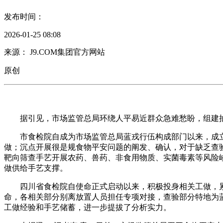
发布时间：
2026-01-25 08:08
来源： J9.COM集团官方网站
原创
据引见，市场监管总局环绕人平易近群众急难愁盼，组建抽检
市食检院自成为市场监管总局蓝戎行伍构成部门以来，成立蓝军
做；沉点开展很是规食物平安问题的阐发、确认，对于缺乏查
靶向筛查手艺开展农药、兽药、非食用物质、实菌毒素等风险
做供给手艺支撑。
四川省食检院自使命正式启动以来，积极投身相关工做，累计
命，各相关部分别离放置人员担任专项对接，查验部分特地为蓝
工做经验和手艺储蓄，进一步提拔了分析实力。