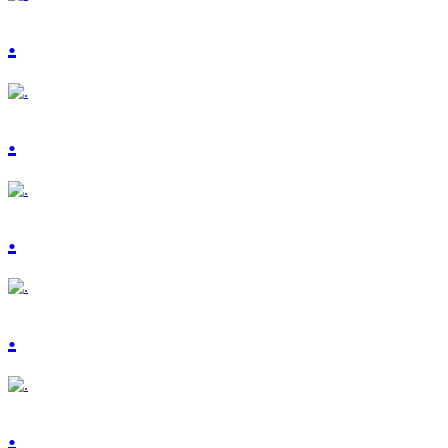
.
.
.
.
.