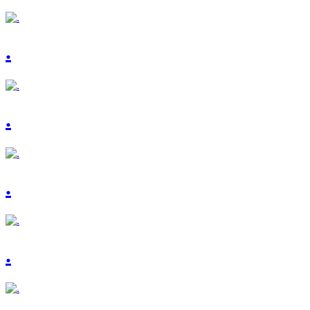
.
.
.
.