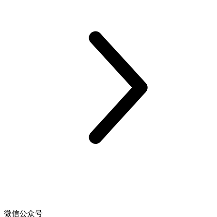
微信公众号