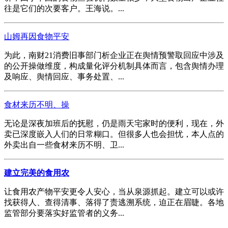
往是它们的次要客户。王海说。...
山姆再因食物平安
为此，南财21消费旧事部门析企业正在舆情预警取回应中涉及
的公开操做维度，构成量化评分机制具体而言，包含舆情办理
及响应、舆情回应、事务处置、...
食材来历不明、操
无论是深夜加班后的抚慰，仍是雨天宅家时的便利，现在，外
卖已深度嵌入人们的日常糊口。但很多人也会担忧，本人点的
外卖出自一些食材来历不明、卫...
建立完美的食用农
让食用农产物平安更令人安心，当从泉源抓起。建立可以或许
找获得人、查得清事、落得了责逃溯系统，迫正在眉睫。各地
监管部分要落实好监管者的义务...