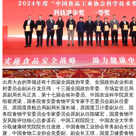
出席大会的带领还有十四届全国政协常委、全国政协农业和农
村委员会副从任龙庄伟，十三届全国政协常委、市场监管总局
原副局长马正其，第十七届会候补委员、中国农业科学院原党
组翟虎渠，国务院食安委食物平安专家手艺委员会副从任委
员、原国度质检总局副局长蒲长城，原国度卫计委副从任、国
务院食物平安委员会专家委员会原副从任陈啸宏，国度食物平
安风险评估核心总参谋石，中国工程院院士、中国农业大学养
分取健康研究院院长任发政，中国食物工业协会常务副会长沈
篪，中国食物工业协会党委副、副会长王琪，国度卫健委食物