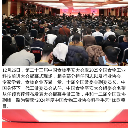
12月26日，第二十三届中国食物平安大会取2025全国食物工业
科技前进大会揭幕式现场，相关部分担任同志以及行业协会、
专家学者、食物企业齐聚一堂。十届全国常委会副委员长、中
国关怀下一代工做委员会从任、中国食物平安大会组委会名望
从任顾秀莲颁布发表大会揭幕并做工做，并和十二届全国政协
副峰一路为荣获“2024年度中国食物工业协会科学手艺”优良项
目、