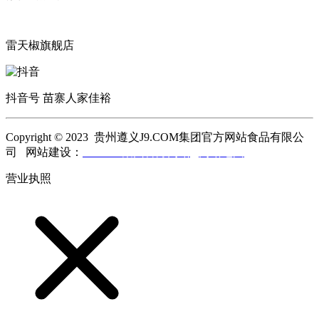
雷天椒旗舰店
抖音号 苗寨人家佳裕
Copyright © 2023 贵州遵义J9.COM集团官方网站食品有限公
司 网站建设：
J9.COM集团官方网站
网站地图
营业执照