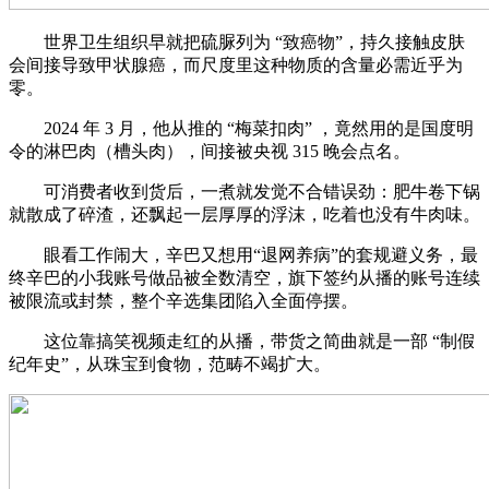
世界卫生组织早就把硫脲列为 “致癌物”，持久接触皮肤
会间接导致甲状腺癌，而尺度里这种物质的含量必需近乎为
零。
2024 年 3 月，他从推的 “梅菜扣肉” ，竟然用的是国度明
令的淋巴肉（槽头肉），间接被央视 315 晚会点名。
可消费者收到货后，一煮就发觉不合错误劲：肥牛卷下锅
就散成了碎渣，还飘起一层厚厚的浮沫，吃着也没有牛肉味。
眼看工作闹大，辛巴又想用“退网养病”的套规避义务，最
终辛巴的小我账号做品被全数清空，旗下签约从播的账号连续
被限流或封禁，整个辛选集团陷入全面停摆。
这位靠搞笑视频走红的从播，带货之简曲就是一部 “制假
纪年史”，从珠宝到食物，范畴不竭扩大。