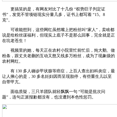
更搞笑的是，有网友对比了十几份 “权势巨子判定证
书”，发觉不管项链现实分量几多，证书上都写着 “15。8
克”。
可谁能想到，这些网红虽然嘴上把粉丝叫“家人”，卖啥都
说是给粉丝谋福利，但现实上底子不是那么回事，完全就是正
在坑老苍生！
视频里的她，每天正在农村小院里忙前忙后，炖大鹅、做
粉条，跟丈夫老蒯的互动又憨又线多万粉丝，成为了现象级的
农村网红。
有 130 多人确诊甲状腺等癌症，上百人查出妇科炎症，最
让人揪心的是，30 多名妊妇因而呈现胎停，有些重生儿以至
自带甲亢。
面临质疑，三只羊团队就轻飘飘一句 “可能是批次问
题”，连句正派报歉都没有，也没遭到本色性惩罚。