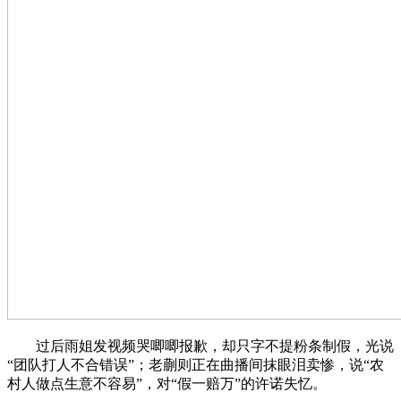
过后雨姐发视频哭唧唧报歉，却只字不提粉条制假，光说
“团队打人不合错误”；老蒯则正在曲播间抹眼泪卖惨，说“农
村人做点生意不容易”，对“假一赔万”的许诺失忆。