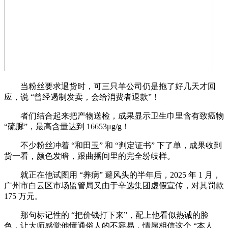
当粉丝要求退货时，可三只羊公司仍是拖了好几天才回
应，说 “曾经遏制发卖，会给消费者退款”！
者们结合起来把产物送检，成果显示卫生巾里含有致癌物
“硫脲”，最高含量达到 16653μg/g！
不少粉丝冲着 “和田玉” 和 “判定证书” 下了单，成果收到
货一看，颜色发暗，跟曲播间里的完全纷歧样。
就正在他试图用 “养病” 避风头的半年后，2025 年 1 月，
广州市白云区市场监管局又由于辛选集团虚假宣传，对其罚款
175 万元。
那句标记性的 “把价钱打下来”，配上他看似热诚的脸
色，让大师感觉他懂通俗人的不容易，情愿相信这个 “本人