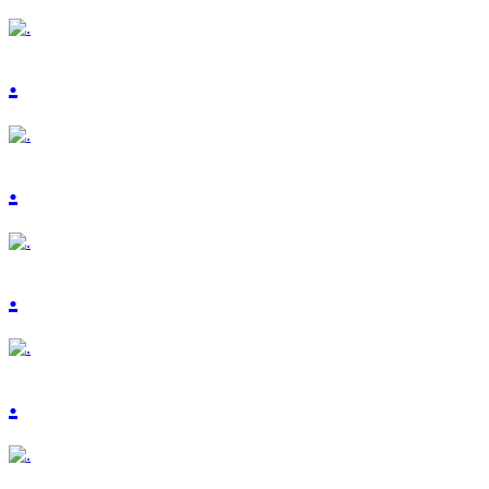
.
.
.
.