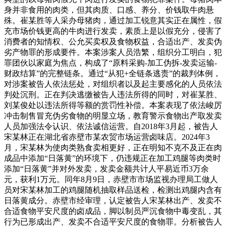
身并非食用的肉类，但其肉质、口感、养分、价钱取牛肉悬
殊。崔某胜等人采办母猪肉，通过加工锐意其实正在属性，假
充市场价钱更高的牛肉进行发卖，素质上是以假充分，侵害了
消费者的知情权、公允买卖权及食物权益，合适出产、发卖伪
劣产物罪的形成要件。本案涉案人员浩繁，组织分工明白，犯
罪团伙以家庭为焦点，构成了“原料采购-加工伪拆-发卖运输-
财政结算”的完整链条。通过“从犯+全链条逃责”的裁判体例，
对涉案被告人依法惩处，对组织者以及起主要感化的人员依法
判处沉刑。正在判决逃缴被告人违法所得的同时，对崔某胜、
刘某俊处以违法所得等额的赏罚性补偿。本案表现了依法峻厉
冲击制售冒充伪劣食物的明显立场，教育警示食物出产取发卖
人员加强法令认识、依法诚信运营。自2018年3月起，被告人
宋某林正在湖北省赤壁市某农贸市场运营卤味店。2024年3
月，宋某林为使肉类熟食卖相更好，正在明知不克不及正在肉
成品中添加“日落黄”的环境下，仍违规正在加工鸡腿等肉类时
添加“日落黄”并对外发卖，发卖金额共计人平易近币3万余
元，获利1万元。同年8月9日，赤壁市市场监视办理局工做人
员对宋某林加工的鸡腿随机抽取样品送检，检测出鸡腿内含有
日落黄成分。赤壁市经审理，认定被告人宋某林出产、发卖不
合适食物平安尺度的卤成品，脚以制员严沉食物中毒变乱，其
行为已形成出产、发卖不合适平安尺度的食物罪。分析被告人