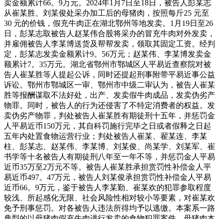
卖金额累计66。9万元。2024年1月7日至18日，被告人彭某志
从崔某胜、刘某俊处采办加工后的母猪肉，按照每斤25 元至
30 元的价钱，假充牛肉正在湖北鄂州等地发卖。1月19日至26
日，彭某志取被告人赵某伟合股将采办的冒充牛肉对外发卖，
并雇佣被告人李某博送货及帮帮发卖，领取其固定工资。经判
定，彭某志发卖金额累计9。56万元；赵某伟、李某博发卖金
额累计7。35万元。湖北省鄂州市鄂城区人平易近查察院对被
告人崔某胜等人提起公诉，同时还提起刑事附带平易近事公益
诉讼。鄂州市鄂城区一审、鄂州市中级二审认为，被告人崔某
胜等报酬谋取不法好处，出产、发卖假牛肉成品，发卖伪劣产
物罪。同时，被告人的行为还侵害了不特定消费者的权益。发
卖伪劣产物罪，判处被告人崔某胜有期徒刑十五年，并惩罚金
人平易近币150万元，其自科罚施行完毕之日或者假释之日起
五年内处置食物运营行业；判处被告人崔某、翟某连、李某
柱、彭某志、赵某伟、李某博、刘某俊、尚某学、刘某军、崔
书学等十名被告人有期徒刑八年至一年不等，并惩罚金人平易
近币35万至2万元不等。被告人崔某胜承担赏罚性补偿金人平
易近币497。47万元，被告人刘某俊承担赏罚性补偿金人平易
近币66。9万元，鉴于被告人李某勤、崔某欢的犯罪参取程度
较浅、所起感化无限、社会风险性相对较小等要素，对崔某欢
免予刑事惩罚。对各被告人违法所得均予以逃缴。本案系一路
典型的以母猪肉假充牛肉进行发卖的食物犯罪案件。母猪肉本