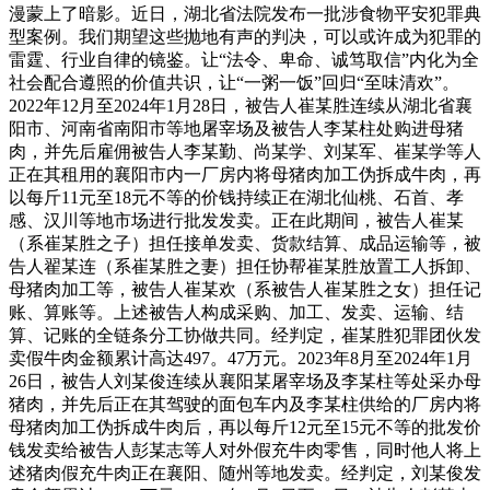
漫蒙上了暗影。近日，湖北省法院发布一批涉食物平安犯罪典
型案例。我们期望这些抛地有声的判决，可以或许成为犯罪的
雷霆、行业自律的镜鉴。让“法令、卑命、诚笃取信”内化为全
社会配合遵照的价值共识，让“一粥一饭”回归“至味清欢”。
2022年12月至2024年1月28日，被告人崔某胜连续从湖北省襄
阳市、河南省南阳市等地屠宰场及被告人李某柱处购进母猪
肉，并先后雇佣被告人李某勤、尚某学、刘某军、崔某学等人
正在其租用的襄阳市内一厂房内将母猪肉加工伪拆成牛肉，再
以每斤11元至18元不等的价钱持续正在湖北仙桃、石首、孝
感、汉川等地市场进行批发发卖。正在此期间，被告人崔某
（系崔某胜之子）担任接单发卖、货款结算、成品运输等，被
告人翟某连（系崔某胜之妻）担任协帮崔某胜放置工人拆卸、
母猪肉加工等，被告人崔某欢（系被告人崔某胜之女）担任记
账、算账等。上述被告人构成采购、加工、发卖、运输、结
算、记账的全链条分工协做共同。经判定，崔某胜犯罪团伙发
卖假牛肉金额累计高达497。47万元。2023年8月至2024年1月
26日，被告人刘某俊连续从襄阳某屠宰场及李某柱等处采办母
猪肉，并先后正在其驾驶的面包车内及李某柱供给的厂房内将
母猪肉加工伪拆成牛肉后，再以每斤12元至15元不等的批发价
钱发卖给被告人彭某志等人对外假充牛肉零售，同时他人将上
述猪肉假充牛肉正在襄阳、随州等地发卖。经判定，刘某俊发