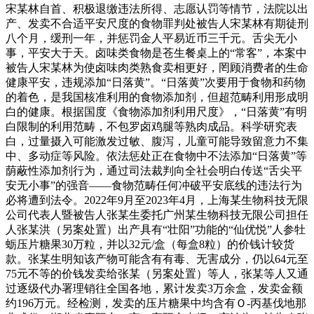
宋某林自首、积极退缴违法所得、志愿认罚等情节，法院以出
产、发卖不合适平安尺度的食物罪判处被告人宋某林有期徒刑
八个月，缓刑一年，并惩罚金人平易近币三千元。舌尖无小
事，平安大于天。卤味类食物是苍生餐桌上的“常客”，本案中
被告人宋某林为使卤味肉类熟食卖相更好，罔顾消费者的生命
健康平安，违规添加“日落黄”。“日落黄”次要用于食物和药物
的着色，是我国核准利用的食物添加剂，但超范畴利用形成明
白的健康。根据国度《食物添加剂利用尺度》，“日落黄”有明
白限制的利用范畴，不包罗卤鸡腿等熟肉成品。科学研究表
白，过量摄入可能激发过敏、腹泻，儿童可能导致留意力不集
中、多动症等风险。依法惩处正在食物中不法添加“日落黄”等
荫蔽性添加剂行为，通过司法裁判向全社会明白传送“舌尖平
安无小事”的强音——食物范畴任何冲破平安底线的违法行为
必将遭到法令。2022年9月至2023年4月，上海某生物科技无限
公司代表人暨被告人张某生委托广州某生物科技无限公司担任
人张某洪（另案处置）出产具有“壮阳”功能的“仙优悦”人参牡
蛎压片糖果30万粒，并以32元/盒（每盒8粒）的价钱计较货
款。张某生明知该产物可能含有有毒、无害成分，仍以64元至
75元不等的价钱发卖给张某（另案处置）等人，张某等人又通
过逐级代办署理销往全国各地，累计发卖3万余盒，发卖金额
约196万元。经检测，发卖的压片糖果中均含有Ｏ-丙基伐地那