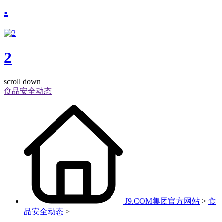
.
2
scroll down
食品安全动态
J9.COM集团官方网站
>
食
品安全动态
>