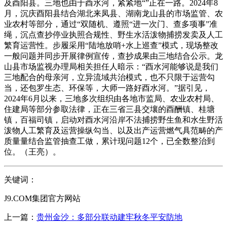
及酉阳县。三地也由于酉水河，紧紧地“”正在一路。2024年8
月，沉庆酉阳县结合湖北来凤县、湖南龙山县的市场监管、农
业农村等部分，通过“双随机、遵照“进一次门、查多项事”准
绳，沉点查抄停业执照合规性、野生水活泼物捕捞发卖及人工
繁育运营性。步履采用“陆地放哨+水上巡查”模式，现场整改
一般问题并同步开展律例宣传，查抄成果由三地结合公示。龙
山县市场监视办理局相关担任人暗示：“酉水河能够说是我们
三地配合的母亲河，立异流域共治模式，也不只限于运营勾
当，还包罗生态、环保等，大师一路好酉水河。”据引见，
2024年6月以来，三地多次组织由各地市监局、农业农村局、
住建局等部分参取法律，正在三省三县交壤的酉酬镇、桂塘
镇，百福司镇，启动对酉水河沿岸不法捕捞野生鱼和水生野活
泼物人工繁育及运营操纵勾当、以及出产运营燃气具范畴的产
质量量结合监管抽查工做，累计现问题12个，已全数整治到
位。（王亮）。
关键词：
J9.COM集团官方网站
上一篇：
贵州金沙：多部分联动建牢秋冬平安防地