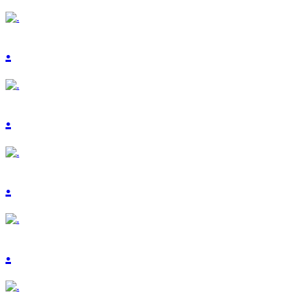
.
.
.
.