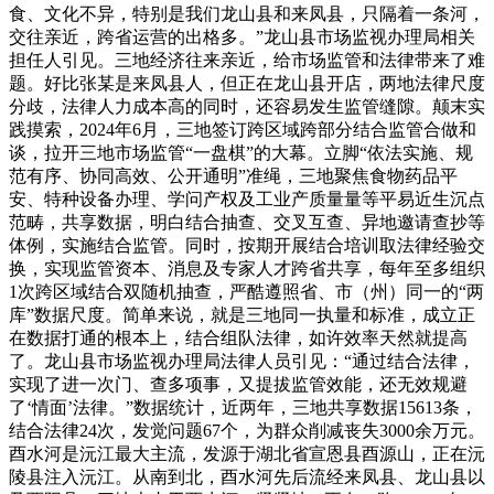
食、文化不异，特别是我们龙山县和来凤县，只隔着一条河，
交往亲近，跨省运营的出格多。”龙山县市场监视办理局相关
担任人引见。三地经济往来亲近，给市场监管和法律带来了难
题。好比张某是来凤县人，但正在龙山县开店，两地法律尺度
分歧，法律人力成本高的同时，还容易发生监管缝隙。颠末实
践摸索，2024年6月，三地签订跨区域跨部分结合监管合做和
谈，拉开三地市场监管“一盘棋”的大幕。立脚“依法实施、规
范有序、协同高效、公开通明”准绳，三地聚焦食物药品平
安、特种设备办理、学问产权及工业产质量量等平易近生沉点
范畴，共享数据，明白结合抽查、交叉互查、异地邀请查抄等
体例，实施结合监管。同时，按期开展结合培训取法律经验交
换，实现监管资本、消息及专家人才跨省共享，每年至多组织
1次跨区域结合双随机抽查，严酷遵照省、市（州）同一的“两
库”数据尺度。简单来说，就是三地同一执量和标准，成立正
在数据打通的根本上，结合组队法律，如许效率天然就提高
了。龙山县市场监视办理局法律人员引见：“通过结合法律，
实现了进一次门、查多项事，又提拔监管效能，还无效规避
了‘情面’法律。”数据统计，近两年，三地共享数据15613条，
结合法律24次，发觉问题67个，为群众削减丧失3000余万元。
酉水河是沅江最大主流，发源于湖北省宣恩县酉源山，正在沅
陵县注入沅江。从南到北，酉水河先后流经来凤县、龙山县以