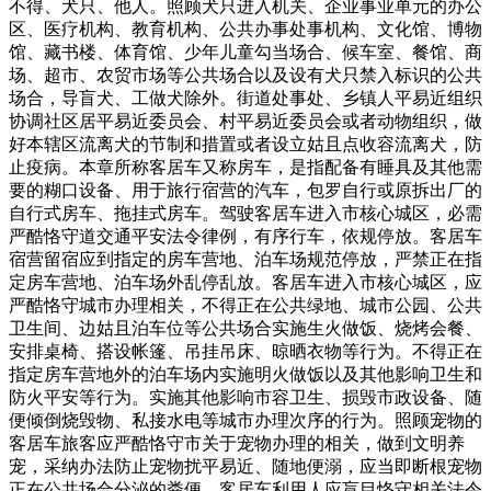
不得、犬只、他人。照顾犬只进入机关、企业事业单元的办公
区、医疗机构、教育机构、公共办事处事机构、文化馆、博物
馆、藏书楼、体育馆、少年儿童勾当场合、候车室、餐馆、商
场、超市、农贸市场等公共场合以及设有犬只禁入标识的公共
场合，导盲犬、工做犬除外。街道处事处、乡镇人平易近组织
协调社区居平易近委员会、村平易近委员会或者动物组织，做
好本辖区流离犬的节制和措置或者设立姑且点收容流离犬，防
止疫病。本章所称客居车又称房车，是指配备有睡具及其他需
要的糊口设备、用于旅行宿营的汽车，包罗自行或原拆出厂的
自行式房车、拖挂式房车。驾驶客居车进入市核心城区，必需
严酷恪守道交通平安法令律例，有序行车，依规停放。客居车
宿营留宿应到指定的房车营地、泊车场规范停放，严禁正在指
定房车营地、泊车场外乱停乱放。客居车进入市核心城区，应
严酷恪守城市办理相关，不得正在公共绿地、城市公园、公共
卫生间、边姑且泊车位等公共场合实施生火做饭、烧烤会餐、
安排桌椅、搭设帐篷、吊挂吊床、晾晒衣物等行为。不得正在
指定房车营地外的泊车场内实施明火做饭以及其他影响卫生和
防火平安等行为。实施其他影响市容卫生、损毁市政设备、随
便倾倒烧毁物、私接水电等城市办理次序的行为。照顾宠物的
客居车旅客应严酷恪守市关于宠物办理的相关，做到文明养
宠，采纳办法防止宠物扰平易近、随地便溺，应当即断根宠物
正在公共场合分泌的粪便。客居车利用人应盲目恪守相关法令