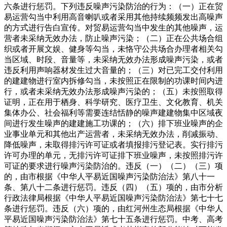
六条进行惩罚。下列违反噪声污染防治的行为：（一）正在贸
易运营勾当中利用高音喇叭或者采用其他持续频频发出高噪声
的方式进行告白宣传。对贸易运营勾当中发生的其他噪声，运
营者未采纳无效办法，防止噪声污染；（二）正在公共场合组
织或者开展文娱、健身等勾当，未恪守公共场合办理者相关勾
当区域、时段、音量等，未采纳无效办法形成噪声污染，或者
违反利用声响器材发生过大音量的；（三）对已完工交付利用
的建建物进行室内拆修勾当，未按照正在限制的功课时间内进
行，或者未采纳无效办法形成噪声污染的；（五）未按照取得
证明，正在用于栖身、科学研究、医疗卫生、文化教育、机关
集体办公、社会福利等需要连结恬静的噪声建建物集中区域夜
间进行发生噪声的建建施工功课的；（六）排下班业噪声的企
业事业单元和其他出产运营者，未采纳无效办法，削减振动、
降低噪声，未取得排污许可证或者填报排污登记表。实行排污
许可办理的单元，无排污许可证排下班业噪声，未按照排污许
可证的要求进行噪声污染防治的。违反（一）（二）（三）项
的，由市根据《中华人平易近国噪声污染防治法》第八十一
条、第八十二条进行惩罚。违反（四）（五）项的，由市分析
行政法律局根据《中华人平易近国噪声污染防治法》第七十七
条进行惩罚。违反（六）项的，由红河州生态局根据《中华人
平易近国噪声污染防治法》第七十五条进行惩罚。中考、高考