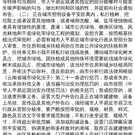
等特殊勾当期间，市人平易近或者其指定的部分能够对可能发
生噪声影响的勾当，做出时间和区域的性，并提前向社会通知
布告。（二） 正在城市照明设备平安距离内，私行植树、挖
坑取土或者设置其他物体，或者倾倒含酸、碱、盐等侵蚀物或
者具有侵蚀性的废渣、废液；城市公共绿地、栖身区绿地、风
光林地和干道绿化等绿化工程的规划、设想方案，按照根基扶
植法式审批时，必需有城市人平易近城市绿化行政从管部分加
入审查。市住房和城乡扶植局担任市政公共绿化的扶植和养
护。任何单元和小我不得私行砍伐或改换、挪动城市绿化树木
及占、挖城市绿地。因扶植或其他特殊环境需要砍伐城市绿化
树木或姑且占、挖城市绿地的，该当经市住房和城乡扶植局同
意，并依法予以弥补。违反前款的，由市分析行政法律局根据
《云南省城市绿化法子》第二十一条进行惩罚；形成丧失的，
依法承担补偿义务；该当赐与治安办理惩罚的，由市按照《中
华人平易近国治安办理惩罚法》的相关惩罚；形成犯罪的，依
法逃查刑事义务。设置大型户外告白及正在城市建建物、设备
上吊挂、宣传品及其他户外告白，须经城市人平易近市容卫生
行政从管部分核准。要严酷按照审批的、规格、材质、样式、
颜色及言语文字等要求规范制做，不私行改变设置、规格尺
寸，不得超出审批范畴、添加或削减设备。设置门店牌匾应遵
照平安规范、协调美妙和多样敌对的准绳，取所正在建建物和
周边、街区风貌相协调。门店牌匾设置人应对门店牌匾按期查