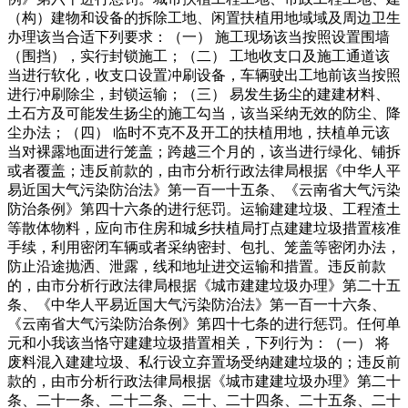
（构）建物和设备的拆除工地、闲置扶植用地域域及周边卫生
办理该当合适下列要求：（一） 施工现场该当按照设置围墙
（围挡），实行封锁施工；（二） 工地收支口及施工通道该
当进行软化，收支口设置冲刷设备，车辆驶出工地前该当按照
进行冲刷除尘，封锁运输；（三） 易发生扬尘的建建材料、
土石方及可能发生扬尘的施工勾当，该当采纳无效的防尘、降
尘办法；（四） 临时不克不及开工的扶植用地，扶植单元该
当对裸露地面进行笼盖；跨越三个月的，该当进行绿化、铺拆
或者覆盖；违反前款的，由市分析行政法律局根据《中华人平
易近国大气污染防治法》第一百一十五条、《云南省大气污染
防治条例》第四十六条的进行惩罚。运输建建垃圾、工程渣土
等散体物料，应向市住房和城乡扶植局打点建建垃圾措置核准
手续，利用密闭车辆或者采纳密封、包扎、笼盖等密闭办法，
防止沿途抛洒、泄露，线和地址进交运输和措置。违反前款
的，由市分析行政法律局根据《城市建建垃圾办理》第二十五
条、《中华人平易近国大气污染防治法》第一百一十六条、
《云南省大气污染防治条例》第四十七条的进行惩罚。任何单
元和小我该当恪守建建垃圾措置相关，下列行为：（一） 将
废料混入建建垃圾、私行设立弃置场受纳建建垃圾的；违反前
款的，由市分析行政法律局根据《城市建建垃圾办理》第二十
条、二十一条、二十二条、二十、二十四条、二十五条、二十