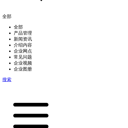
全部
全部
产品管理
新闻资讯
介绍内容
企业网点
常见问题
企业视频
企业图册
搜索