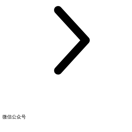
微信公众号