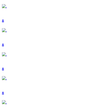
.
.
.
.