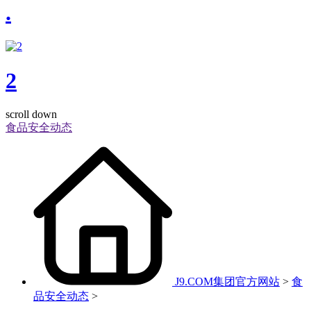
.
2
scroll down
食品安全动态
J9.COM集团官方网站
>
食
品安全动态
>