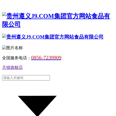
0856-7239909
全国服务电话：
天猫旗舰店