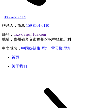
0856-7239909
联系人：简总
159 8501 0110
邮箱：
gzzyxjysp@163.com
地址：贵州省遵义市播州区枫香镇枫元村
中文域名：
中国好辣椒.网址
雷天椒.网址
首页
关于我们