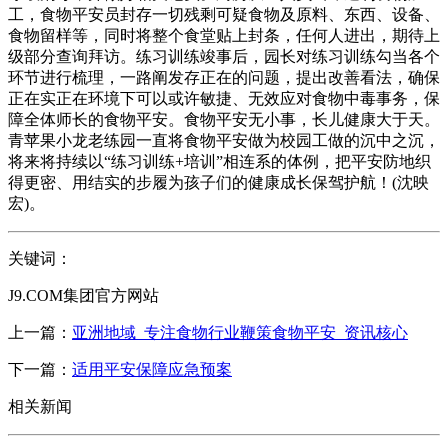
工，食物平安员封存一切残剩可疑食物及原料、东西、设备、
食物留样等，同时将整个食堂贴上封条，任何人进出，期待上
级部分查询拜访。练习训练竣事后，园长对练习训练勾当各个
环节进行梳理，一路阐发存正在的问题，提出改善看法，确保
正在实正在环境下可以或许敏捷、无效应对食物中毒事务，保
障全体师长的食物平安。食物平安无小事，长儿健康大于天。
青苹果小龙老练园一直将食物平安做为校园工做的沉中之沉，
将来将持续以“练习训练+培训”相连系的体例，把平安防地织
得更密、用结实的步履为孩子们的健康成长保驾护航！(沈映
宏)。
关键词：
J9.COM集团官方网站
上一篇：
亚洲地域_专注食物行业鞭策食物平安_资讯核心
下一篇：
适用平安保障应急预案
相关新闻