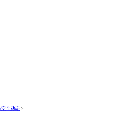
品安全动态
>