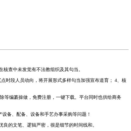
在核查中未发觉有不法教组织及其勾当。
点时段人员动向，将开展形式多样勾当加强宣布道育； 4、核
加删除等编纂操做，免费注册，一键下载。平台同时也供给商务
设备、配备、设备和手艺办事采购等问题！
优良的文笔、逻辑严密，很是细节的时间线和。