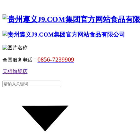
0856-7239909
全国服务电话：
天猫旗舰店