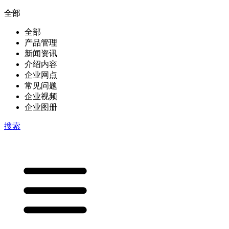
全部
全部
产品管理
新闻资讯
介绍内容
企业网点
常见问题
企业视频
企业图册
搜索