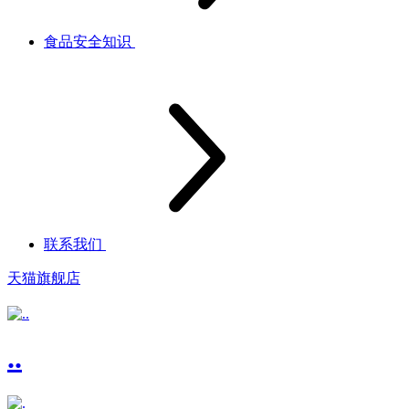
食品安全知识
联系我们
天猫旗舰店
..