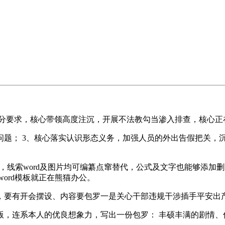
要求，核心带领高度注沉，开展不法教勾当渗入排查，核心正
； 3、核心落实认识形态义务，加强人员的外出告假把关，沉
载，线索word及图片均可编纂点窜替代，公式及文字也能够添
多word模板就正在熊猫办公。
要有开会摆设、内容要包罗一是关心干部违规干涉插手平安出产
连系本人的优良想象力，写出一份包罗： 丰硕丰满的剧情、