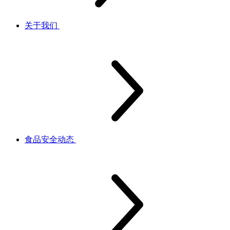
关于我们
食品安全动态