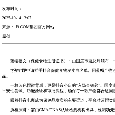
发布时间：
2025-10-14 13:07
来源： J9.COM集团官方网站
原创
蓝帽批文（保健食物注册证书）：由国度市监总局颁布，一产物
“报白”即申请插手抖音保健食物发卖白名单。因蓝帽产物涉
品。
一枚蓝色帽徽背后，更是抖音小店的“入场金钥匙”。国度市
平安性尝试、功能验证和审批流程，确保每一款产物都合适国
跟着抖音电商成为保健品发卖的主要渠道，平台对蓝帽类目实
质检演讲：需由CMA/CNAS认证检测机构出具，检测项笼