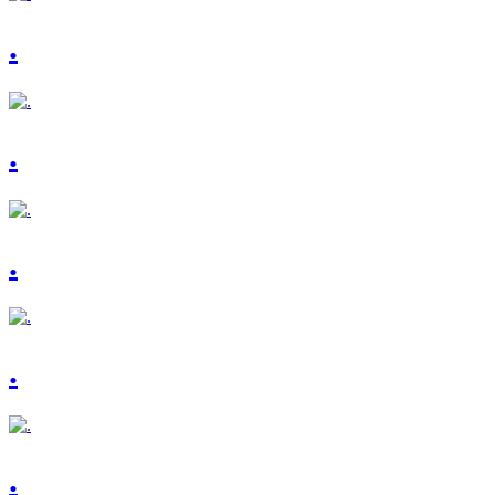
.
.
.
.
.