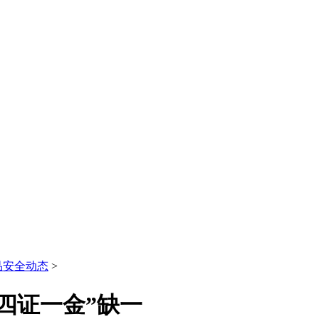
品安全动态
>
四证一金”缺一