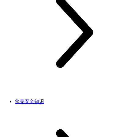
食品安全知识