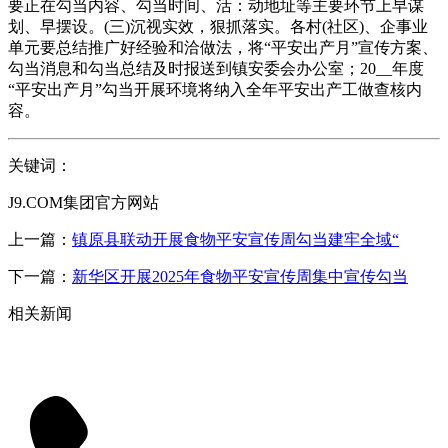
关键词：
J9.COM集团官方网站
上一篇：
镇原县联动开展食物平安宣传周勾当建牢全域“
下一篇：
新华区开展2025年食物平安宣传周集中宣传勾当
相关新闻