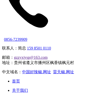
0856-7239909
联系人：简总
159 8501 0110
邮箱：
gzzyxjysp@163.com
地址：贵州省遵义市播州区枫香镇枫元村
中文域名：
中国好辣椒.网址
雷天椒.网址
首页
关于我们