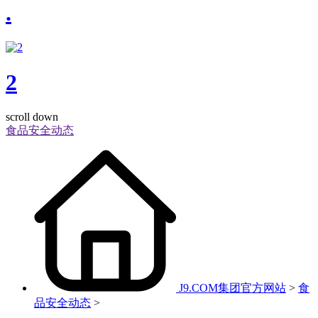
.
2
scroll down
食品安全动态
J9.COM集团官方网站
>
食
品安全动态
>