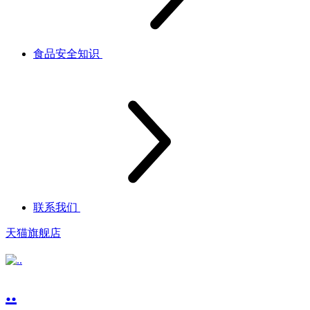
食品安全知识
联系我们
天猫旗舰店
..