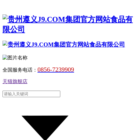
0856-7239909
全国服务电话：
天猫旗舰店