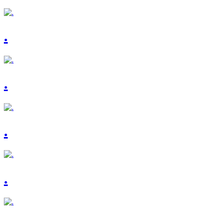
.
.
.
.