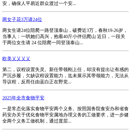
安，确保人平易近群众渡过一个安...
两女子花3万请24位
两女生请24位陪爬一路登顶泰山，破费近3万，春秋19-26岁，
当事人：一哄她们高兴，抱着40斤小伴侣爬山 近日，一段关
于两位女生请 24 位陪爬一同登顶泰山...
欧美乂乂乂乂
第二，议程设置失灵。新任带领刚上任，却没有提出让有感的
严沉步履，欠缺议程设置能力，迄未展示其带领能力，无法从
导议程，反而任由蓝白正在野党...
2025年全市食物平安
一是常态化落实食物平安两个义务。按照国务院食安办和省食
药安办关于优化食物平安属地办理义务的工做要求，进一步健
全两个义务工做机制，通过度层...