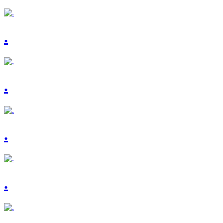
.
.
.
.