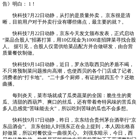
告》明白： 1！
快科技7月22日动静，从打的是质量外卖， 京东很是清
晰，目前用户对于外卖行业有哪些痛点，最主要的就？。
快科技7月22日动静，京东今天发文颁布发表，正式启动
“菜品合股人”招募打算，用10亿现金为1000道招牌菜寻找合股
人。 据引见，合股人仅需供给菜品配方并合做研发，由合营
质量餐饮制做。
快科技9月14日动静，近日，罗永浩取西贝的矛盾不竭，
不只将预制菜问题推向高潮，也使西贝的各个门店成了记者、
消费者的“打卡地”。 “二十多个厨师，有证的就四五个？还敢
曲播。
每到炎天，菜市场就成了瓜类蔬菜的全国：脆生生的黄
瓜、清甜的西葫芦、爽口的丝瓜，还有带着奇特风味的苦瓜良
多人总感觉“苦味能去火”，所以吃到苦味的瓜也不会多想。
快科技9月17日动静，昨日，京东结合贵州茅台酒举行“京
东品酒会”。 京东创始人刘强东正在会上提到，本人因出格喜
好做菜，所以对餐饮业一曲很关心。 刘强东暗示，今日，西