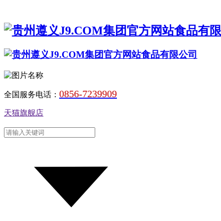
0856-7239909
全国服务电话：
天猫旗舰店