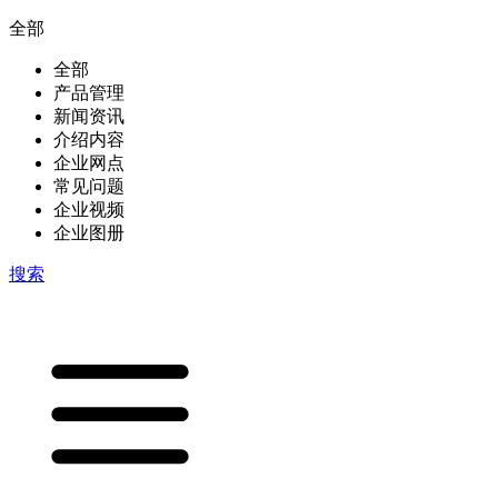
全部
全部
产品管理
新闻资讯
介绍内容
企业网点
常见问题
企业视频
企业图册
搜索