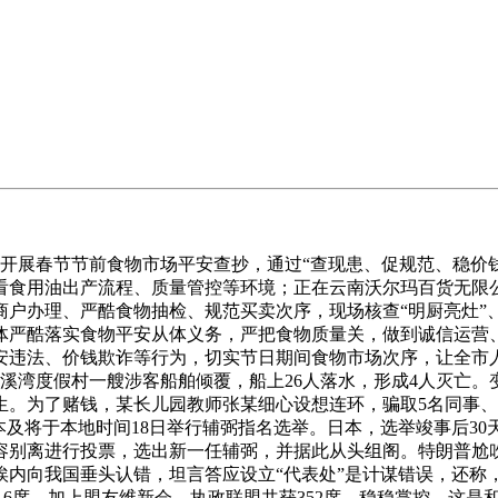
开展春节节前食物市场平安查抄，通过“查现患、促规范、稳价
看食用油出产流程、质量管控等环境；正在云南沃尔玛百货无限
商户办理、严酷食物抽检、规范买卖次序，现场核查“明厨亮灶”
体严酷落实食物平安从体义务，严把食物质量关，做到诚信运营
安违法、价钱欺诈等行为，切实节日期间食物市场次序，让全市
排莲溪湾度假村一艘涉客船舶倾覆，船上26人落水，形成4人灭
。为了赌钱，某长儿园教师张某细心设想连环，骗取5名同事、
本及将于本地时间18日举行辅弼指名选举。日本，选举竣事后3
别离进行投票，选出新一任辅弼，并据此从头组阁。特朗普尬吹
鲁吉尼埃内向我国垂头认错，坦言答应设立“代表处”是计谋错误，还
316席，加上盟友维新会，执政联盟共获352席，稳稳掌控，这