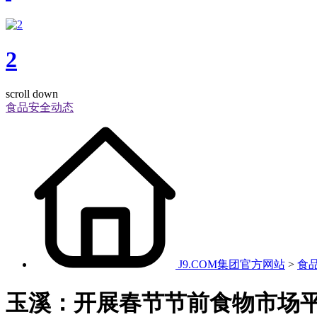
2
scroll down
食品安全动态
J9.COM集团官方网站
>
食
玉溪：开展春节节前食物市场