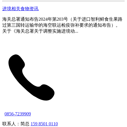
进境相关食物资讯
海关总署通知布告2024年第203号（关于进口智利鲜食生果路
过第三国转运输华的海空联运检疫弥补要求的通知布告）。
关于《海关总署关于调整实施进境动...
0856-7239909
联系人：简总
159 8501 0110