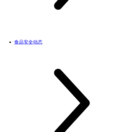
食品安全动态