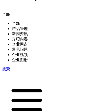
全部
全部
产品管理
新闻资讯
介绍内容
企业网点
常见问题
企业视频
企业图册
搜索