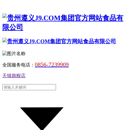
0856-7239909
全国服务电话：
天猫旗舰店