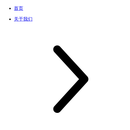
首页
关于我们