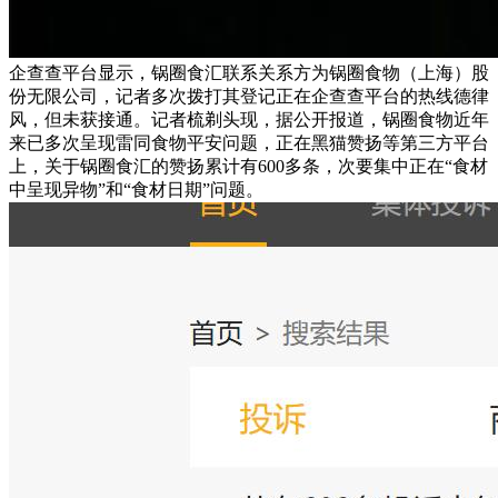
企查查平台显示，锅圈食汇联系关系方为锅圈食物（上海）股
份无限公司，记者多次拨打其登记正在企查查平台的热线德律
风，但未获接通。记者梳剃头现，据公开报道，锅圈食物近年
来已多次呈现雷同食物平安问题，正在黑猫赞扬等第三方平台
上，关于锅圈食汇的赞扬累计有600多条，次要集中正在“食材
中呈现异物”和“食材日期”问题。