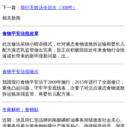
下一篇：
现行无效法令目次（308件）
相关新闻
食物平安法批改草
此次修法采纳小暗语模式，针对液态食物道散拆运输和婴长儿
配方液态乳监管做出完美，旨正在积极回应近年来食物行业快
速成长带来的新环境新问题，出...
食物平安法拟做点
我国现行食物平安法于2009年施行，2015年进行了全面修订，
聚焦凸起问题，守牢平安底线条，次要了对沉点液态食物道散
拆运输加强监管、将婴长儿配方液...
专家解析：食物贴
近期，涉及同仁堂品牌的南极磷虾油事务持续激发社会关心。
该事务也再次将食物贴牌出产推至核心。值得留意的是，国度