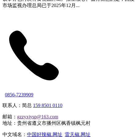
市场监视办理总局已于2025年12月...
0856-7239909
联系人：简总
159 8501 0110
邮箱：
gzzyxjysp@163.com
地址：贵州省遵义市播州区枫香镇枫元村
中文域名：
中国好辣椒.网址
雷天椒.网址