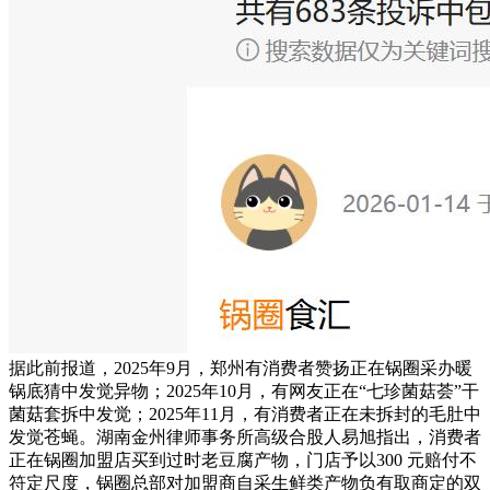
据此前报道，2025年9月，郑州有消费者赞扬正在锅圈采办暖
锅底猜中发觉异物；2025年10月，有网友正在“七珍菌菇荟”干
菌菇套拆中发觉；2025年11月，有消费者正在未拆封的毛肚中
发觉苍蝇。湖南金州律师事务所高级合股人易旭指出，消费者
正在锅圈加盟店买到过时老豆腐产物，门店予以300 元赔付不
符定尺度，锅圈总部对加盟商自采生鲜类产物负有取商定的双