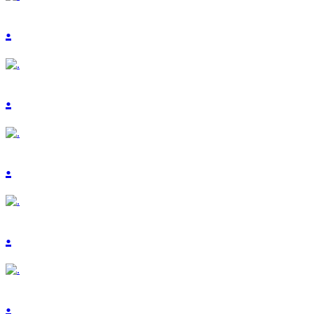
.
.
.
.
.