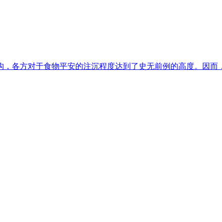
，各方对于食物平安的注沉程度达到了史无前例的高度。因而，选