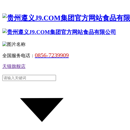
0856-7239909
全国服务电话：
天猫旗舰店