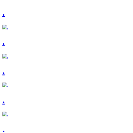
.
.
.
.
.