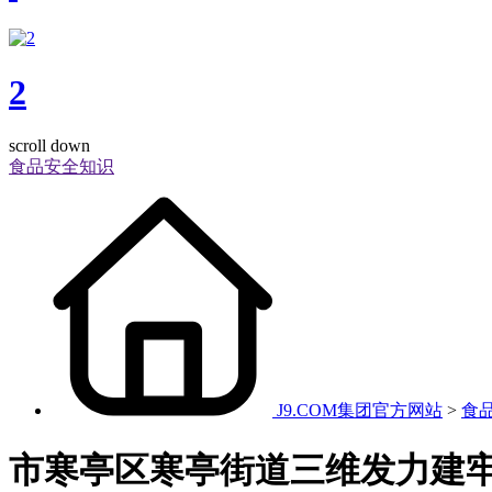
2
scroll down
食品安全知识
J9.COM集团官方网站
>
食
市寒亭区寒亭街道三维发力建牢