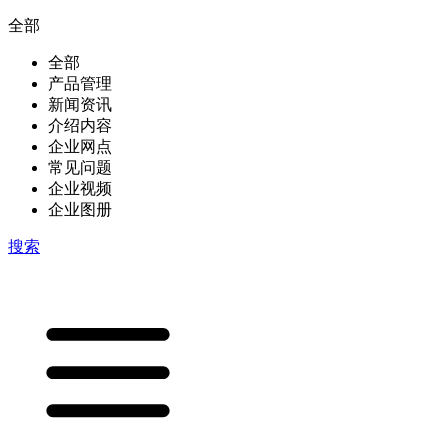
全部
全部
产品管理
新闻资讯
介绍内容
企业网点
常见问题
企业视频
企业图册
搜索