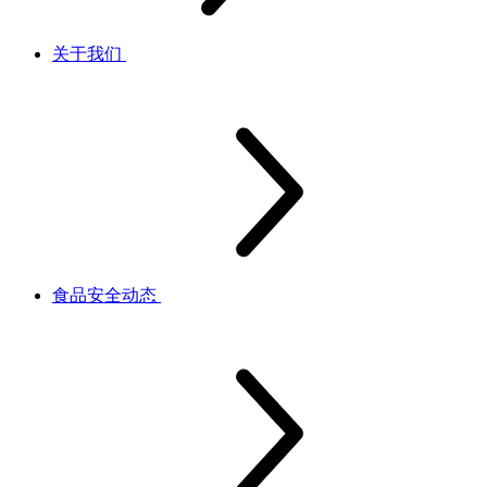
关于我们
食品安全动态