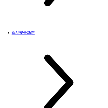
食品安全动态