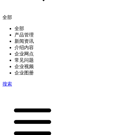
全部
全部
产品管理
新闻资讯
介绍内容
企业网点
常见问题
企业视频
企业图册
搜索