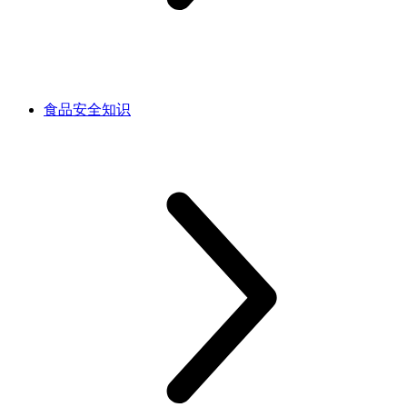
食品安全知识