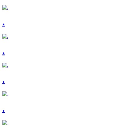
.
.
.
.