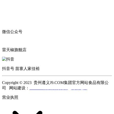
微信公众号
雷天椒旗舰店
抖音号 苗寨人家佳裕
Copyright © 2023 贵州遵义J9.COM集团官方网站食品有限公
司 网站建设：
J9.COM集团官方网站
网站地图
营业执照