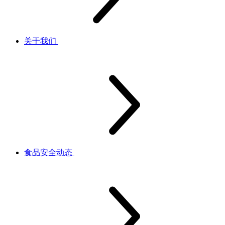
关于我们
食品安全动态