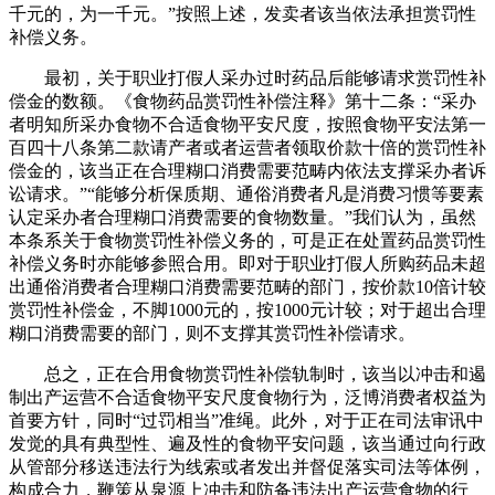
千元的，为一千元。”按照上述，发卖者该当依法承担赏罚性
补偿义务。
最初，关于职业打假人采办过时药品后能够请求赏罚性补
偿金的数额。《食物药品赏罚性补偿注释》第十二条：“采办
者明知所采办食物不合适食物平安尺度，按照食物平安法第一
百四十八条第二款请产者或者运营者领取价款十倍的赏罚性补
偿金的，该当正在合理糊口消费需要范畴内依法支撑采办者诉
讼请求。”“能够分析保质期、通俗消费者凡是消费习惯等要素
认定采办者合理糊口消费需要的食物数量。”我们认为，虽然
本条系关于食物赏罚性补偿义务的，可是正在处置药品赏罚性
补偿义务时亦能够参照合用。即对于职业打假人所购药品未超
出通俗消费者合理糊口消费需要范畴的部门，按价款10倍计较
赏罚性补偿金，不脚1000元的，按1000元计较；对于超出合理
糊口消费需要的部门，则不支撑其赏罚性补偿请求。
总之，正在合用食物赏罚性补偿轨制时，该当以冲击和遏
制出产运营不合适食物平安尺度食物行为，泛博消费者权益为
首要方针，同时“过罚相当”准绳。此外，对于正在司法审讯中
发觉的具有典型性、遍及性的食物平安问题，该当通过向行政
从管部分移送违法行为线索或者发出并督促落实司法等体例，
构成合力，鞭策从泉源上冲击和防备违法出产运营食物的行