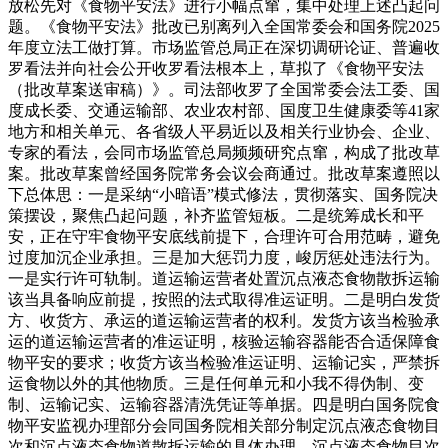
放松先对《食物平安法》进行小幅点窜，集中处理上述凸起问
题。《食物平安法》批改已别离列入全国常委会和国务院2025
年度立法工做打算。市场监管总局正在深切调研论证、普遍收
罗看法并向社会公开收罗看法根本上，草拟了《食物平安法
（批改草案送审稿）》。司法部收罗了全国常委会法工委、国
度成长委、交通运输部、农业农村部、国度卫生健康委等41家
地方和相关单元、各省级人平易近以及相关行业协会、企业、
专家的看法，会同市场监管总局频频研究点窜，构成了批改草
案。批改草案曾经国务院常务会议会商通过。批改草案遵照以
下总体思：一是采纳“小暗语”模式修法，贯彻落实、国务院决
策摆设，聚焦凸起问题，补齐监管短板。二是统筹成长和平
安，正在守牢食物平安底线前提下，合理许可合用范畴，避免
过度加沉企业承担。三是加大惩罚力度，峻厉惩处违法行为。
一是实行许可轨制。道运输运营者处置沉点液态食物散拆运输
该当具备响应前提，按照的法式取得准运证明。二是明白发货
方、收货方、承运的道运输运营者的权利。发货方该当检验承
运的道运输运营者的准运证明，核验运输容器能否合适保障食
物平安的要求；收货方该当检验准运证明、运输记实，严禁拆
运食物以外的其他物质。三是任何单元和小我不得伪制、变
制、运输记实、运输容器清洗凭证等单据。四是明白国务院食
物平安监视办理部分会同国务院相关部分制定沉点液态食物目
次和沉点液态食物道散拆运输的具体办理。沉点液态食物目次