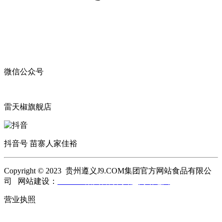
微信公众号
雷天椒旗舰店
抖音号 苗寨人家佳裕
Copyright © 2023 贵州遵义J9.COM集团官方网站食品有限公
司 网站建设：
J9.COM集团官方网站
网站地图
营业执照