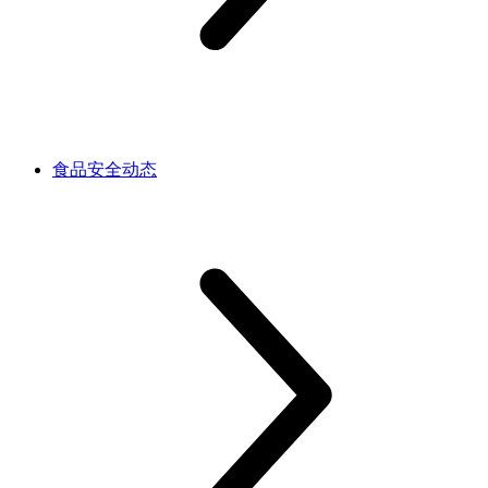
食品安全动态