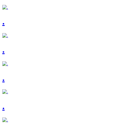
.
.
.
.