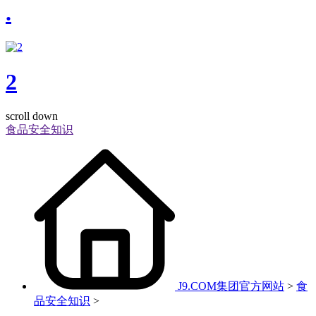
.
2
scroll down
食品安全知识
J9.COM集团官方网站
>
食
品安全知识
>