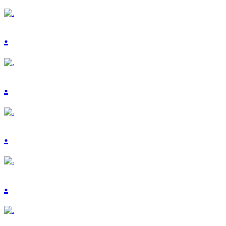
.
.
.
.