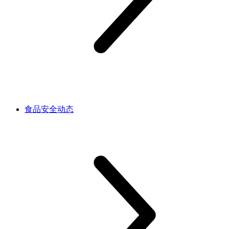
食品安全动态