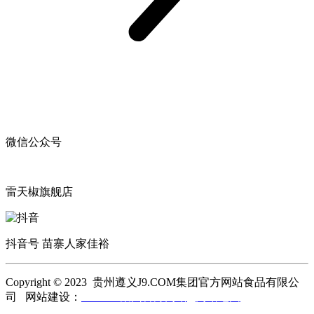
微信公众号
雷天椒旗舰店
抖音号 苗寨人家佳裕
Copyright © 2023 贵州遵义J9.COM集团官方网站食品有限公
司 网站建设：
J9.COM集团官方网站
网站地图