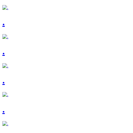
.
.
.
.