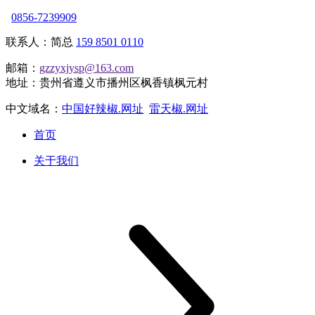
0856-7239909
联系人：简总
159 8501 0110
邮箱：
gzzyxjysp@163.com
地址：贵州省遵义市播州区枫香镇枫元村
中文域名：
中国好辣椒.网址
雷天椒.网址
首页
关于我们