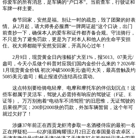
你爱车的所有消息，是车辆的“户口本”。当前查车，行驶证和
车牌一样主要。
春节回家，安然是福。别让一时的疏忽，毁了团聚的好表
情。从2月起，请大师务必服膺“一牌两证超”这个口诀，出门
前查抄一下，确保本人的爱车和证件都齐备合规。守法骑行，
不只是为了避免罚款，更是为了对本人和他人的生命平安担
任。祝大师都能平安然安回家，开高兴心过年！
2月9日，现货黄金日内涨幅扩大至1%，报5013。07美元/
盎司，今天小瓜做个科普对应我们国内金价什么来的？2026年
1月现货黄金价钱 初次冲破5000美元/盎司大关，最高曾触及约
5085美元/盎司；截止报道仍连结高位震动。
这点特别要给骑电轻摩、电摩和摩托车的伴侣划沉点！这
些车都属于灵活车，驾驶人必需持有响应的驾驶证（F证、E
证等）。万万别抱着“电动车不消驾照”的旧思惟，无证驾驶的
后果很严沉：200到2000块的罚款，外加车辆暂留，这个年可
就过欠好了！
涉嫌37年前正在西贡龙虾湾参取一名酒楼侍应的最初一名
正在押疑犯——62岁须眉梅耀强2月2日正在泰国曼谷农卓区，