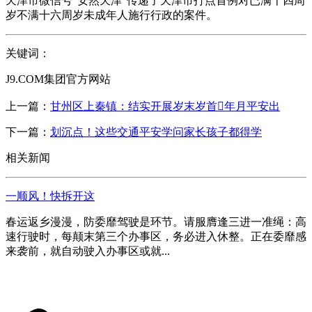
天津市微信号“安然天津”传递了天津市打点首例对已满十四周
岁不满十六周岁未成年人施行行政的案件。
关键词：
J9.COM集团官方网站
上一篇：
甘州区上秦镇：结实开展岁末岁首年月平安出
下一篇：
划沉点！这些交通平安学问家长孩子都得学
相关新闻
一顺风！快拆开这
春运返乡漫漫，防委靡驾驶是环节。请服膺逢三进一准绳：高
速行驶时，每颠末第三个办事区，务必进入休整。正在委靡感
来袭前，就自动驶入办事区或就...