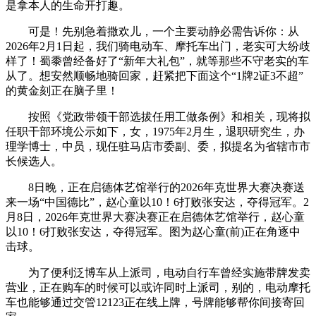
是拿本人的生命开打趣。
可是！先别急着撒欢儿，一个主要动静必需告诉你：从
2026年2月1日起，我们骑电动车、摩托车出门，老实可大纷歧
样了！蜀黍曾经备好了“新年大礼包”，就等那些不守老实的车
从了。想安然顺畅地骑回家，赶紧把下面这个“1牌2证3不超”
的黄金刻正在脑子里！
按照《党政带领干部选拔任用工做条例》和相关，现将拟
任职干部环境公示如下，女，1975年2月生，退职研究生，办
理学博士，中员，现任驻马店市委副、委，拟提名为省辖市市
长候选人。
8日晚，正在启德体艺馆举行的2026年克世界大赛决赛送
来一场“中国德比”，赵心童以10！6打败张安达，夺得冠军。2
月8日，2026年克世界大赛决赛正在启德体艺馆举行，赵心童
以10！6打败张安达，夺得冠军。图为赵心童(前)正在角逐中
击球。
为了便利泛博车从上派司，电动自行车曾经实施带牌发卖
营业，正在购车的时候可以或许同时上派司，别的，电动摩托
车也能够通过交管12123正在线上牌，号牌能够帮你间接寄回