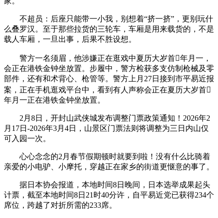
家。
不超员：后座只能带一小我，别想着“挤一挤”，更别玩什
么叠罗汉。至于那些拉货的三轮车，车厢是用来载货的，不是
载人车厢，一旦出事，后果不胜设想。
警方一名须眉，他涉嫌正在逛戏中夏历大岁首年月一，
会正在港铁金钟坐放置。步履中，警方检获多支仿制枪械及零
部件，还有和术背心、枪管等。警方上月27日接到市平易近报
案，正在手机逛戏平台中，看到有人声称会正在夏历大岁首
年月一正在港铁金钟坐放置。
2月8日，开封山武侠城发布调整门票政策通知！2026年2
月17日-2026年3月4日，山景区门票法则将调整为三日内山仅
可入园一次。
心心念念的2月春节假期顿时就要到啦！没有什么比骑着
亲爱的小电驴、小摩托，穿越正在家乡的街道更惬意的事了。
据日本协会报道，本地时间8日晚间，日本选举成果起头
计票，截至本地时间8日21时40分许，自平易近党已获得234个
席位，跨越了对折所需的233席。