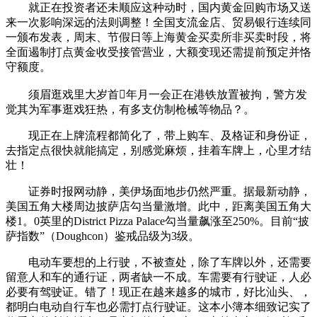
就正在投资者还未顺应这种动时，国内黄金回购市场又送
来一次影响深远的法则调整！全国支流金店、贸易银行连续同
一颁布发表，周末、节假日等上海黄金买卖所非买卖时段，将
全面遏制打点黄金收受接管营业，大额变现还需提前预定并恪
守额度。
须眉逛戏里大岁首年月一会正在港铁放置被拘，警方发
觉其为军事逛戏狂热，有多支仿制枪械等物品？。
现正在上牌流程都简化了，带上购车、及格证和身份证，
去指定点很快就能搞定，别感觉麻烦，挂着车牌上，心里才结
壮！
证券时报网动静，美伊场面地步仍然严重。据最新动静，
美国五角大楼周边披萨店勾当量激增。此中，距离美国五角大
楼1。0英里的District Pizza Palace勾当量飙涨至250%。目前“披
萨指数”（Doughcon）鉴戒品级为3级。
电动车要想的上行驶，不被查处，除了车牌以外，还需要
留意人和车的通行证，两者缺一不成。车需要有行驶证，人必
必要有驾驶证。错了！现正在越来越多的城市，好比汕头、，
都明白电动自行车也必需打点行驶证。这本小簿本细致记实了