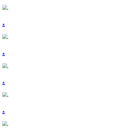
.
.
.
.