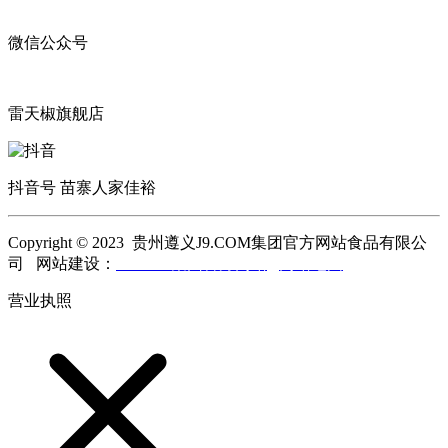
微信公众号
雷天椒旗舰店
抖音号 苗寨人家佳裕
Copyright © 2023 贵州遵义J9.COM集团官方网站食品有限公
司 网站建设：
J9.COM集团官方网站
网站地图
营业执照