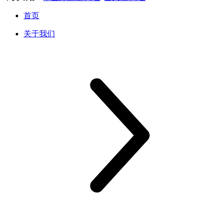
首页
关于我们