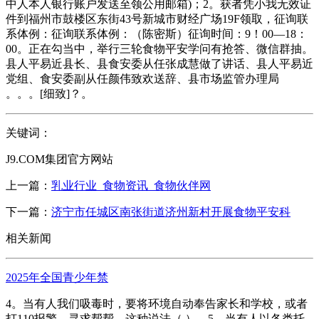
中人本人银行账户发送至领公用邮箱)；2。获者凭小我无效证
件到福州市鼓楼区东街43号新城市财经广场19F领取，征询联
系体例：征询联系体例：（陈密斯）征询时间：9！00—18：
00。正在勾当中，举行三轮食物平安学问有抢答、微信群抽。
县人平易近县长、县食安委从任张成慧做了讲话、县人平易近
党组、食安委副从任颜伟致欢送辞、县市场监管办理局
。。。[细致]？。
关键词：
J9.COM集团官方网站
上一篇：
乳业行业_食物资讯_食物伙伴网
下一篇：
济宁市任城区南张街道济州新村开展食物平安科
相关新闻
2025年全国青少年禁
4。当有人我们吸毒时，要将环境自动奉告家长和学校，或者
打110报警，寻求帮帮。这种说法（ ）。5。当有人以各类托