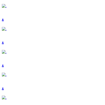
.
.
.
.