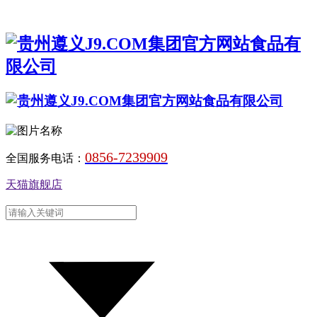
0856-7239909
全国服务电话：
天猫旗舰店