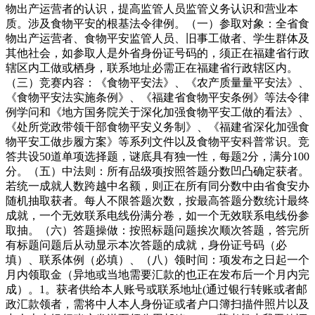
物出产运营者的认识，提高监管人员监管义务认识和营业本
质。涉及食物平安的根基法令律例。（一）参取对象：全省食
物出产运营者、食物平安监管人员、旧事工做者、学生群体及
其他社会，如参取人是外省身份证号码的，须正在福建省行政
辖区内工做或栖身，联系地址必需正在福建省行政辖区内。
（三）竞赛内容：《食物平安法》、《农产质量量平安法》、
《食物平安法实施条例》、《福建省食物平安条例》等法令律
例学问和《地方国务院关于深化加强食物平安工做的看法》、
《处所党政带领干部食物平安义务制》、《福建省深化加强食
物平安工做步履方案》等系列文件以及食物平安科普常识。竞
答共设50道单项选择题，谜底具有独一性，每题2分，满分100
分。（五）中法则：所有品级项按照答题分数凹凸确定获者。
若统一成就人数跨越中名额，则正在所有同分数中由省食安办
随机抽取获者。每人不限答题次数，按最高答题分数统计最终
成就，一个无效联系电线份满分卷，如一个无效联系电线份参
取抽。（六）答题操做：按照标题问题挨次顺次答题，答完所
有标题问题后从动显示本次答题的成就，身份证号码（必
填）、联系体例（必填）、（八）领时间：项发布之日起一个
月内领取金（异地或当地需要汇款的也正在发布后一个月内完
成）。1。获者供给本人账号或联系地址(通过银行转账或者邮
政汇款领者，需将中人本人身份证或者户口簿扫描件照片以及