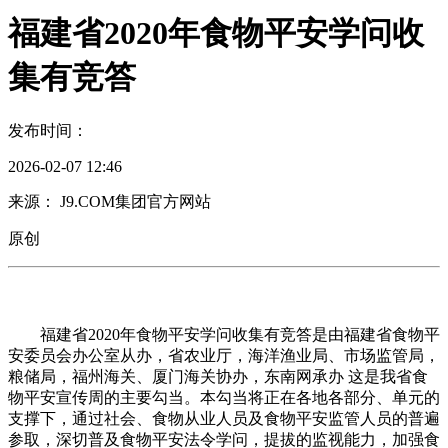
福建省2020年食物平安学问收
集有竞答
发布时间：
2026-02-07 12:46
来源： J9.COM集团官方网站
原创
福建省2020年食物平安学问收集有竞答是由福建省食物平
安委员会办公室从办，省农业厅，海洋渔业局、市场监管局，
粮储局，福州海关、厦门海关协办，东南网承办 这是我省食
物平安宣传周的主要勾当。本勾当将正在各地各部分、单元的
支撑下，通过社会、食物从业人员及食物平安监管人员的普遍
参取，深切普及食物平安法令学问，提拔的监视能力，加强食