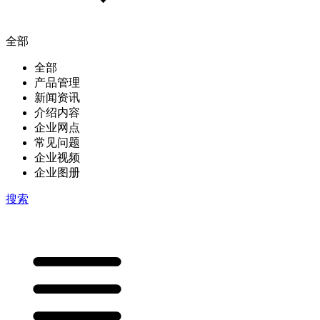
全部
全部
产品管理
新闻资讯
介绍内容
企业网点
常见问题
企业视频
企业图册
搜索