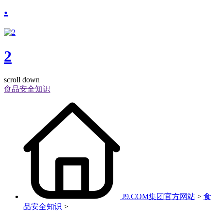
.
2
scroll down
食品安全知识
J9.COM集团官方网站
>
食
品安全知识
>