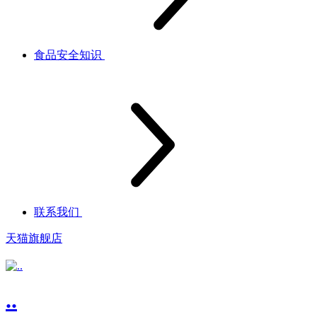
食品安全知识
联系我们
天猫旗舰店
..