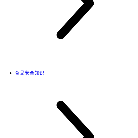
食品安全知识