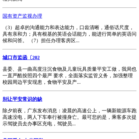
国有资产监视办理
（3）超卓的沟通能力和表达能力，口齿清晰，通俗话尺度，
具有亲和力；具有根基的英语会话能力，能进行简单的英语问
候和问答。 （7）担任办理客房区...
城口市监函〔202
县委、县一曲高度注沉食物及儿童玩具质量平安工做，我局也
一直严酷按照四个最严 要求，全面落实监管义务，加强整理
校园周边平安现患，食物平安及产...
别让平安常识的缺
除夕前夜，广东发布消息：凌晨的高速公上，一辆新能源车跑
高速没电，两人下车奉行被撞身亡。最可悲的是，乘客多次提
示驾驶员去办事区充电，驾驶员...