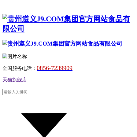
0856-7239909
全国服务电话：
天猫旗舰店