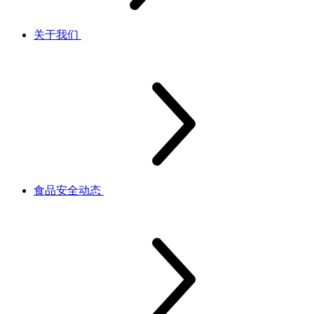
关于我们
食品安全动态