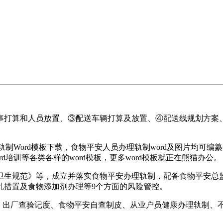
打算和人员放置、③配送车辆打算及放置、④配送线规划方案、
制Word模板下载，食物平安人员办理轨制word及图片均可
rd培训等各类各样的word模板，更多word模板就正在熊猫办公。
生规范》等，成立并落实食物平安办理轨制，配备食物平安总监
乱措置及食物添加剂办理等9个方面的风险管控。
出厂查验记度、食物平安自查制皮、从业户员健康办理轨制、