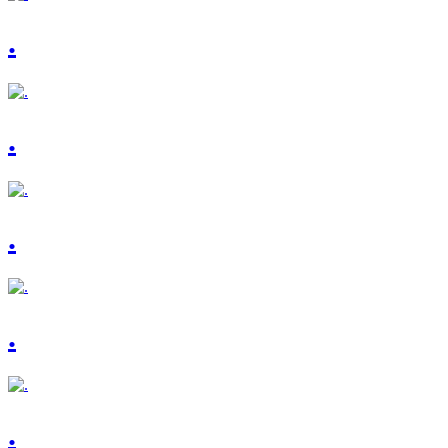
.
.
.
.
.